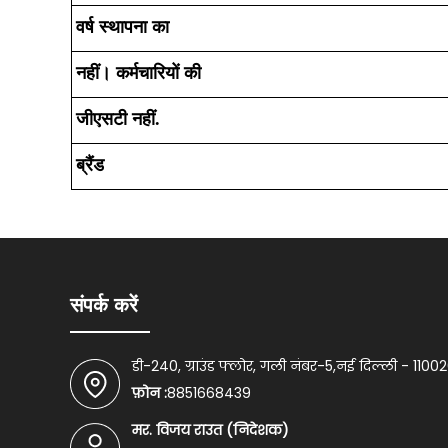
वर्ष स्थापना का
नहीं। कर्मचारियों की
जीएसटी नहीं.
ब्रैंड
संपर्क करें
डी-240, ग्राउंड फ्लोर, गली नंबर-5,नई दिल्ली - 1100
फ़ोन :
8851668439
मर. विजय राउत
(
निदेशक
)