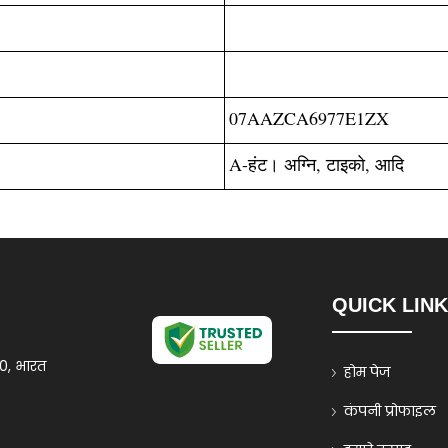
07AAZCA6977E1ZX
A-हंट। अग्नि, टाइको, आदि
QUICK LIN
20, भारत
होम पेज
कंपनी प्रोफाइल